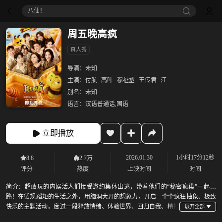
八仙！
周五晚高疯
真人秀
导演：
未知
主演：
付航
高叶
穆祉丞
王传君
汪
别名：
未知
语言：
汉语普通话,国语
立即播放
2026.01.30
1小时17分12秒
8.8
2.7万
评分
热度
上映时间
时间
简介：
超敢玩的内娱活人们接受邀约集体出逃，带着他们的“秘密疯巢”一起上
路！在循规蹈矩的生活之外，用脑洞大开的想象力，开启一个个疯狂抽象、极致
快乐的主题活动，度过一段释放情绪、体验世界、回归自我、精神
充电的LIFE GAP，打造“发疯治愈系”综艺，一起寻找快乐人生、好好休息的“疯