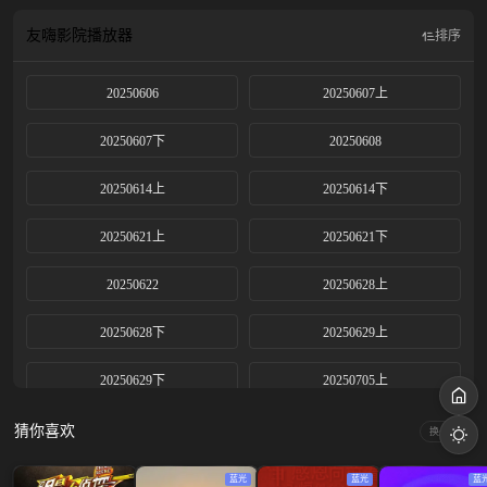
达自我的机会，通过音乐态度和音乐作品的展现更加纯粹的Hip-hop，记录年轻一
代青年的特点。保证高质量的音乐制作，借助网络平台广泛传播，引领青年文化
友嗨影院
播放器
排序
潮流，提高说唱音乐的商业价值和市场影响力。
20250606
20250607上
20250607下
20250608
20250614上
20250614下
20250621上
20250621下
20250622
20250628上
20250628下
20250629上
20250629下
20250705上
20250705中
20250705下
猜你喜欢
换一换
20250706
20250712上
蓝光
蓝光
蓝