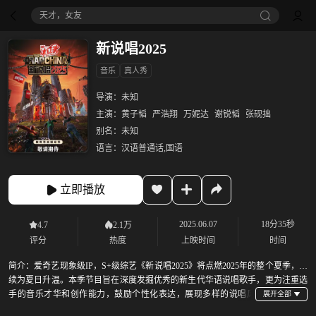
天才，女友
新说唱2025
音乐
真人秀
导演：
未知
主演：
黄子韬
严浩翔
万妮达
谢锐韬
张砚拙
别名：
未知
语言：
汉语普通话,国语
立即播放
2025.06.07
18分35秒
4.7
2.1万
评分
热度
上映时间
时间
简介：
爱奇艺现象级IP，S+级综艺《新说唱2025》将点燃2025年的整个夏季，持
续为夏日升温。本季节目旨在深度发掘优秀的新生代华语说唱歌手，更为注重选
手的音乐才华和创作能力，鼓励个性化表达，展现多样的说唱风
格，兼容不同地域、文化的元素，用更加震撼的舞台为新一代的说唱歌手提供表