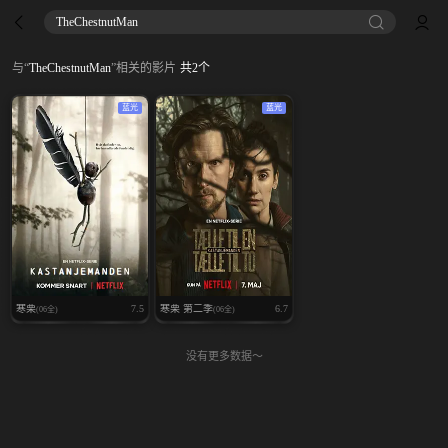
TheChestnutMan
与
“
TheChestnutMan
”
相关的影片
共
2
个
蓝光
蓝光
寒栗
7.5
寒栗 第二季
6.7
(06全)
(06全)
没有更多数据～