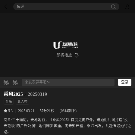
痴迷
即将播放
登录
乘风2025
20250319
音乐
真人秀
|
2025.03.21
|
57分21秒
|
(0614期下)
5.3
简介:
三十而历，天地她行，《乘风2025》首度走向户外，与她们共同打造“没有
天花板”的户外公演！她们脚步奔涌，向未知开疆；乘兴出发，共赴五段她行之
路。